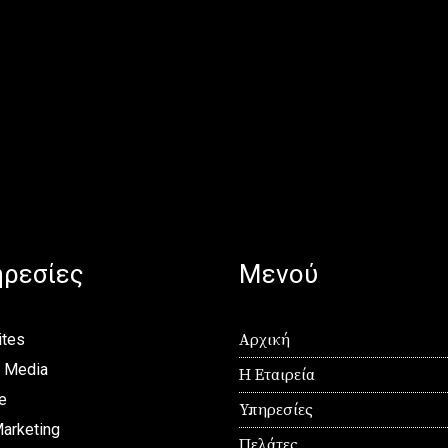
ρεσίες
Μενού
tes
Αρχική
l Media
Η Εταιρεία
e
Υπηρεσίες
arketing
Πελάτες