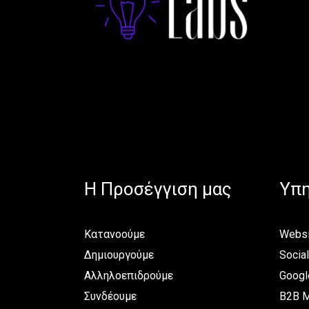
H Προσέγγιση μας
Υπη
Κατανοούμε
Websi
Δημιουργούμε
Socia
Αλληλοεπιδρούμε
Googl
Συνδέουμε
B2B M