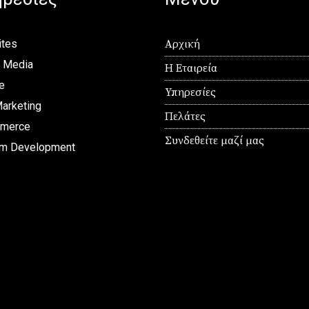
tes
Αρχική
l Media
Η Εταιρεία
e
Υπηρεσίες
arketing
Πελάτες
merce
Συνδεθείτε μαζί μας
m Development