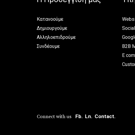
Κατανοούμε
Websi
Δημιουργούμε
Socia
Αλληλοεπιδρούμε
Googl
Συνδέουμε
B2B M
E com
Custo
Fb.
Ln.
Contact.
Connect with us