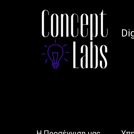
Di
H Προσέγγιση μας
Υπη