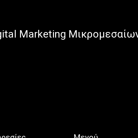
gital Marketing Μικρομεσαίω
ρεσίες
Μενού