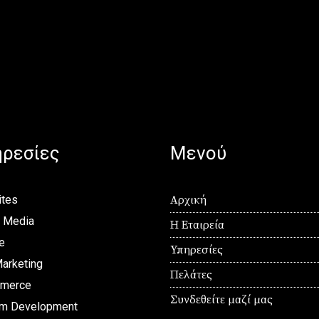
ρεσίες
Μενού
tes
Αρχική
l Media
Η Εταιρεία
e
Υπηρεσίες
arketing
Πελάτες
merce
Συνδεθείτε μαζί μας
m Development