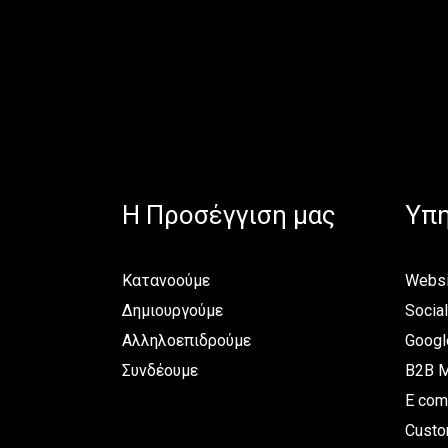
H Προσέγγιση μας
Υπη
Κατανοούμε
Websi
Δημιουργούμε
Socia
Αλληλοεπιδρούμε
Googl
Συνδέουμε
B2B M
E com
Custo