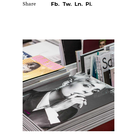
Share
Fb.
Tw.
Ln.
Pi.