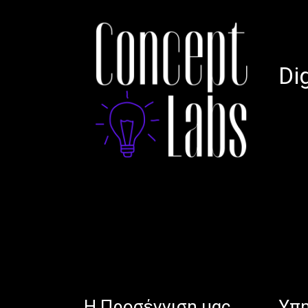
Di
H Προσέγγιση μας
Υπη