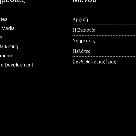
tes
Αρχική
l Media
Η Εταιρεία
e
Υπηρεσίες
arketing
Πελάτες
merce
Συνδεθείτε μαζί μας
m Development