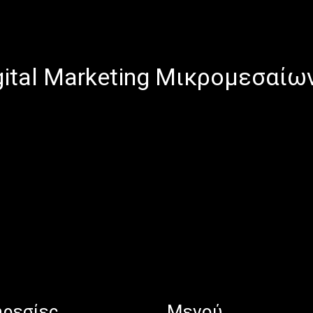
gital Marketing Μικρομεσαίω
ρεσίες
Μενού