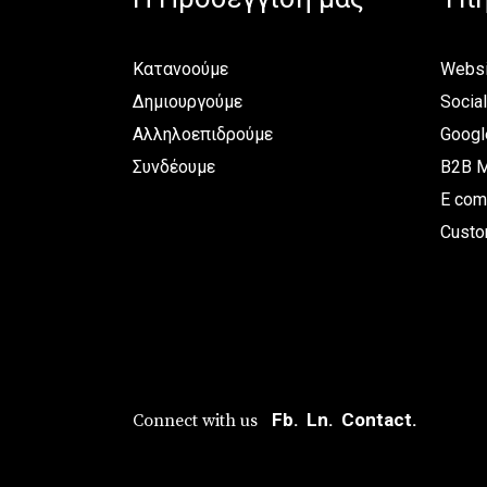
Κατανοούμε
Websi
Δημιουργούμε
Socia
Αλληλοεπιδρούμε
Googl
Συνδέουμε
B2B M
E com
Custo
Fb.
Ln.
Contact.
Connect with us