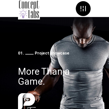
Menu
01.
Project showcase
More Than a
Game.